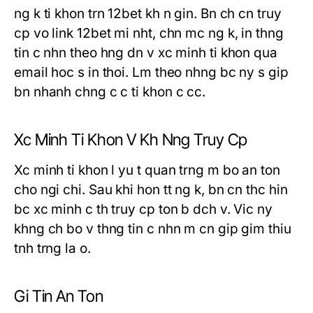
ng k ti khon trn 12bet kh n gin. Bn ch cn truy
cp vo link 12bet mi nht, chn mc ng k, in thng
tin c nhn theo hng dn v xc minh ti khon qua
email hoc s in thoi. Lm theo nhng bc ny s gip
bn nhanh chng c c ti khon c cc.
Xc Minh Ti Khon V Kh Nng Truy Cp
Xc minh ti khon l yu t quan trng m bo an ton
cho ngi chi. Sau khi hon tt ng k, bn cn thc hin
bc xc minh c th truy cp ton b dch v. Vic ny
khng ch bo v thng tin c nhn m cn gip gim thiu
tnh trng la o.
Gi Tin An Ton