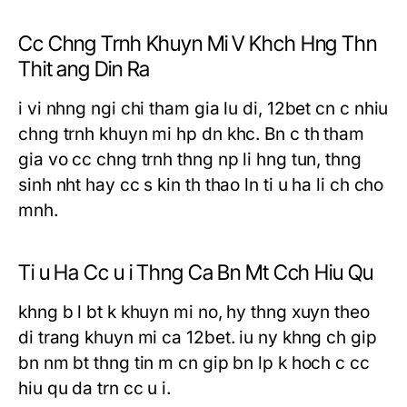
Cc Chng Trnh Khuyn Mi V Khch Hng Thn
Thit ang Din Ra
i vi nhng ngi chi tham gia lu di, 12bet cn c nhiu
chng trnh khuyn mi hp dn khc. Bn c th tham
gia vo cc chng trnh thng np li hng tun, thng
sinh nht hay cc s kin th thao ln ti u ha li ch cho
mnh.
Ti u Ha Cc u i Thng Ca Bn Mt Cch Hiu Qu
khng b l bt k khuyn mi no, hy thng xuyn theo
di trang khuyn mi ca 12bet. iu ny khng ch gip
bn nm bt thng tin m cn gip bn lp k hoch c cc
hiu qu da trn cc u i.