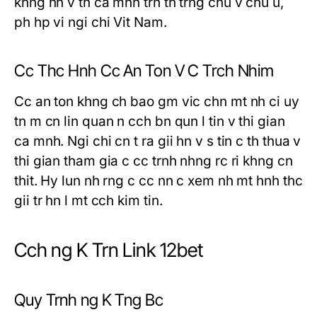
khng nh v th ca mnh trn th trng chu v chu u,
ph hp vi ngi chi Vit Nam.
Cc Thc Hnh Cc An Ton V C Trch Nhim
Cc an ton khng ch bao gm vic chn mt nh ci uy
tn m cn lin quan n cch bn qun l tin v thi gian
ca mnh. Ngi chi cn t ra gii hn v s tin c th thua v
thi gian tham gia c cc trnh nhng rc ri khng cn
thit. Hy lun nh rng c cc nn c xem nh mt hnh thc
gii tr hn l mt cch kim tin.
Cch ng K Trn Link 12bet
Quy Trnh ng K Tng Bc