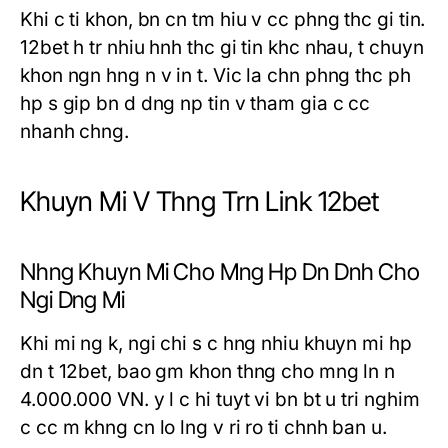
Khi c ti khon, bn cn tm hiu v cc phng thc gi tin.
12bet h tr nhiu hnh thc gi tin khc nhau, t chuyn
khon ngn hng n v in t. Vic la chn phng thc ph
hp s gip bn d dng np tin v tham gia c cc
nhanh chng.
Khuyn Mi V Thng Trn Link 12bet
Nhng Khuyn Mi Cho Mng Hp Dn Dnh Cho
Ngi Dng Mi
Khi mi ng k, ngi chi s c hng nhiu khuyn mi hp
dn t 12bet, bao gm khon thng cho mng ln n
4.000.000 VN. y l c hi tuyt vi bn bt u tri nghim
c cc m khng cn lo lng v ri ro ti chnh ban u.