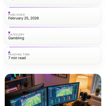
PUBLISHED
February 25, 2026
CATEGORY
Gambling
READING TIME
7
min read