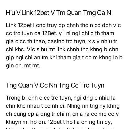
Hiu V Link 12bet V Tm Quan Trng Ca N
Link 12bet l cng truy cp chnh thc n cc dch v c
cc trc tuyn ca 12Bet. y l ni ngi chi c th tham
gia c cc th thao, casino trc tuyn, x s v nhiu tr
chi khc. Vic s hu mt link chnh thc khng b chn
gip ngi chi an tm khi tham gia t cc m khng lo b
gin on, mt mt.
Tng Quan V Cc Nn Tng Cc Trc Tuyn
Trong bi cnh c cc trc tuyn, ngi dng c nhiu la
chn khc nhau t cc nh ci. Nhng nn tng ny khng
ch cung cp a dng tr chi m cn a ra cc mc cc v
khuyn mi hp dn. 12bet t ho l a ch ng tin cy,