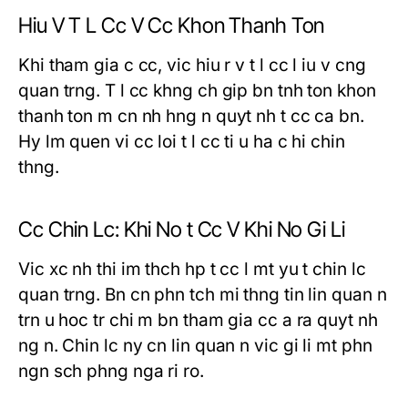
Hiu V T L Cc V Cc Khon Thanh Ton
Khi tham gia c cc, vic hiu r v t l cc l iu v cng
quan trng. T l cc khng ch gip bn tnh ton khon
thanh ton m cn nh hng n quyt nh t cc ca bn.
Hy lm quen vi cc loi t l cc ti u ha c hi chin
thng.
Cc Chin Lc: Khi No t Cc V Khi No Gi Li
Vic xc nh thi im thch hp t cc l mt yu t chin lc
quan trng. Bn cn phn tch mi thng tin lin quan n
trn u hoc tr chi m bn tham gia cc a ra quyt nh
ng n. Chin lc ny cn lin quan n vic gi li mt phn
ngn sch phng nga ri ro.